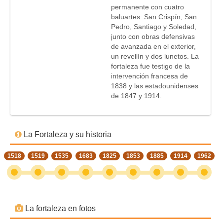
permanente con cuatro
baluartes: San Crispín, San
Pedro, Santiago y Soledad,
junto con obras defensivas
de avanzada en el exterior,
un revellín y dos lunetos. La
fortaleza fue testigo de la
intervención francesa de
1838 y las estadounidenses
de 1847 y 1914.
La Fortaleza y su historia
1518
1519
1535
1683
1825
1853
1885
1914
1962
La fortaleza en fotos